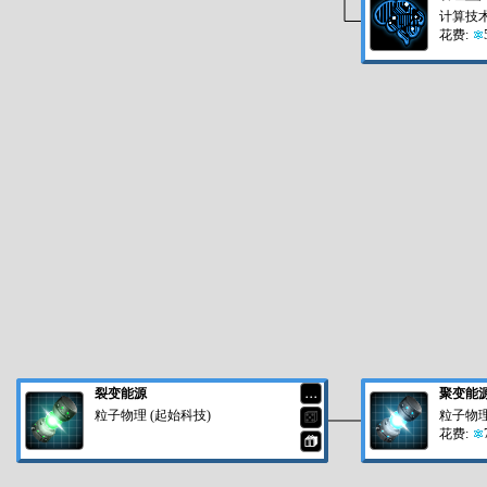
计算技术 
花费:
裂变能源
聚变能
…
粒子物理 (起始科技)
粒子物理 
⚄
花费:
🎁